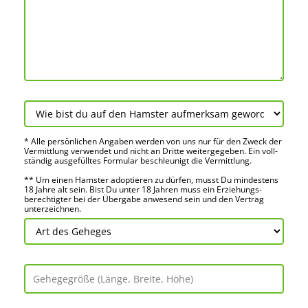
* Alle persön­lichen Angaben werden von uns nur für den Zweck der
Vermitt­lung verwendet und nicht an Dritte weiter­gegeben. Ein voll­
ständig ausge­fülltes Formular beschleu­nigt die Vermitt­lung.
** Um einen Hamster adoptieren zu dürfen, musst Du mindes­tens
18 Jahre alt sein. Bist Du unter 18 Jahren muss ein Erziehungs­
berechtigter bei der Über­gabe anwes­end sein und den Vertrag
unter­zeichnen.