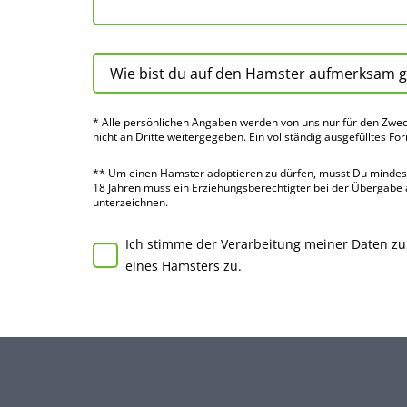
* Alle persön­lichen Angaben werden von uns nur für den Zwec
nicht an Dritte weiter­gegeben. Ein voll­ständig ausge­fülltes Fo
** Um einen Hamster adoptieren zu dürfen, musst Du mindes­te
18 Jahren muss ein Erziehungs­berechtigter bei der Über­gabe
unter­zeichnen.
Ich stimme der Verarbeitung meiner Daten z
eines Hamsters zu.