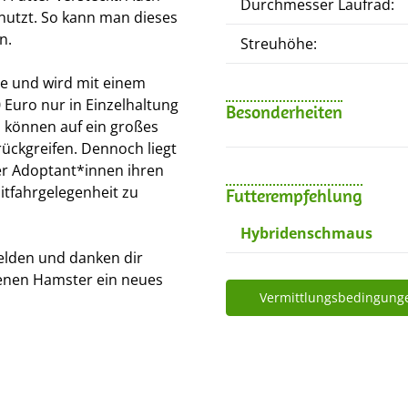
Durchmesser Laufrad:
nutzt. So kann man dieses
n.
Streuhöhe:
se und wird mit einem
Euro nur in Einzelhaltung
Besonderheiten
d können auf ein großes
rückgreifen. Dennoch liegt
rer Adoptant*innen ihren
tfahrgelegenheit zu
Futterempfehlung
Hybridenschmaus
elden und danken dir
tenen Hamster ein neues
Vermittlungsbedingung