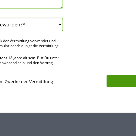
k der Vermitt­lung verwendet und
rmular beschleu­nigt die Vermitt­lung.
ns 18 Jahre alt sein. Bist Du unter
 anwes­end sein und den Vertrag
um Zwecke der Vermittlung