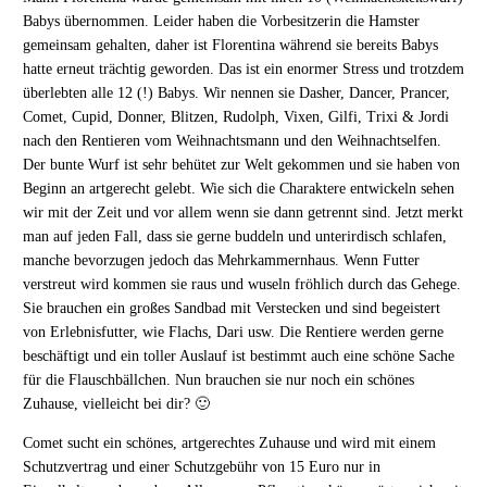
Babys übernommen. Leider haben die Vorbesitzerin die Hamster
gemeinsam gehalten, daher ist Florentina während sie bereits Babys
hatte erneut trächtig geworden. Das ist ein enormer Stress und trotzdem
überlebten alle 12 (!) Babys. Wir nennen sie Dasher, Dancer, Prancer,
Comet, Cupid, Donner, Blitzen, Rudolph, Vixen, Gilfi, Trixi & Jordi
nach den Rentieren vom Weihnachtsmann und den Weihnachtselfen.
Der bunte Wurf ist sehr behütet zur Welt gekommen und sie haben von
Beginn an artgerecht gelebt. Wie sich die Charaktere entwickeln sehen
wir mit der Zeit und vor allem wenn sie dann getrennt sind. Jetzt merkt
man auf jeden Fall, dass sie gerne buddeln und unterirdisch schlafen,
manche bevorzugen jedoch das Mehrkammernhaus. Wenn Futter
verstreut wird kommen sie raus und wuseln fröhlich durch das Gehege.
Sie brauchen ein großes Sandbad mit Verstecken und sind begeistert
von Erlebnisfutter, wie Flachs, Dari usw. Die Rentiere werden gerne
beschäftigt und ein toller Auslauf ist bestimmt auch eine schöne Sache
für die Flauschbällchen. Nun brauchen sie nur noch ein schönes
Zuhause, vielleicht bei dir? 🙂
Comet sucht ein schönes, artgerechtes Zuhause und wird mit einem
Schutzvertrag und einer Schutzgebühr von 15 Euro nur in