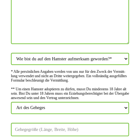
* Alle persön­lichen Angaben werden von uns nur für den Zweck der Vermitt­
lung verwendet und nicht an Dritte weiter­gegeben. Ein voll­ständig ausge­fülltes
Formular beschleu­nigt die Vermitt­lung.
** Um einen Hamster adoptieren zu dürfen, musst Du mindes­tens 18 Jahre alt
sein. Bist Du unter 18 Jahren muss ein Erziehungs­berechtigter bei der Über­gabe
anwes­end sein und den Vertrag unter­zeichnen.