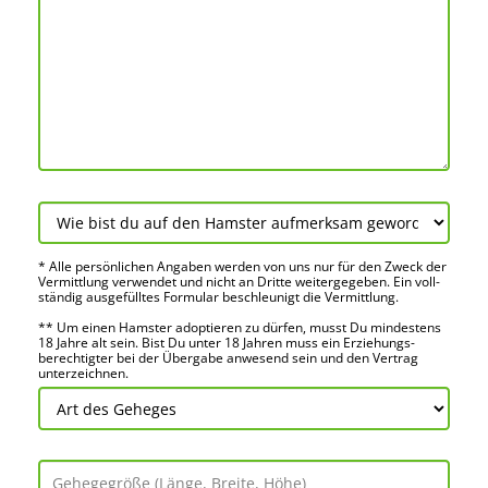
* Alle persön­lichen Angaben werden von uns nur für den Zweck der
Vermitt­lung verwendet und nicht an Dritte weiter­gegeben. Ein voll­
ständig ausge­fülltes Formular beschleu­nigt die Vermitt­lung.
** Um einen Hamster adoptieren zu dürfen, musst Du mindes­tens
18 Jahre alt sein. Bist Du unter 18 Jahren muss ein Erziehungs­
berechtigter bei der Über­gabe anwes­end sein und den Vertrag
unter­zeichnen.