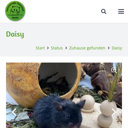
Daisy
Start
Status
Zuhause gefunden
Daisy