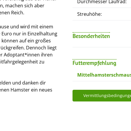
Durchmesser Laufrad:
n, machen sich aber
enen Reich.
Streuhöhe:
ause und wird mit einem
Euro nur in Einzelhaltung
Besonderheiten
d können auf ein großes
rückgreifen. Dennoch liegt
rer Adoptant*innen ihren
tfahrgelegenheit zu
Futterempfehlung
Mittelhamsterschmau
elden und danken dir
tenen Hamster ein neues
Vermittlungsbedingung