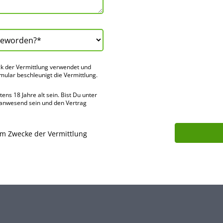
k der Vermitt­lung verwendet und
rmular beschleu­nigt die Vermitt­lung.
ns 18 Jahre alt sein. Bist Du unter
 anwes­end sein und den Vertrag
um Zwecke der Vermittlung