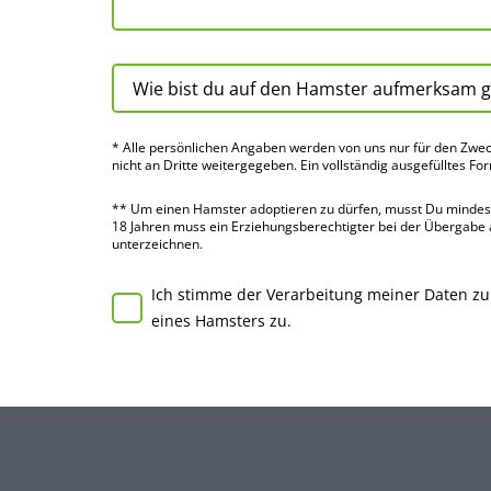
* Alle persön­lichen Angaben werden von uns nur für den Zwec
nicht an Dritte weiter­gegeben. Ein voll­ständig ausge­fülltes Fo
** Um einen Hamster adoptieren zu dürfen, musst Du mindes­te
18 Jahren muss ein Erziehungs­berechtigter bei der Über­gabe
unter­zeichnen.
Ich stimme der Verarbeitung meiner Daten z
eines Hamsters zu.