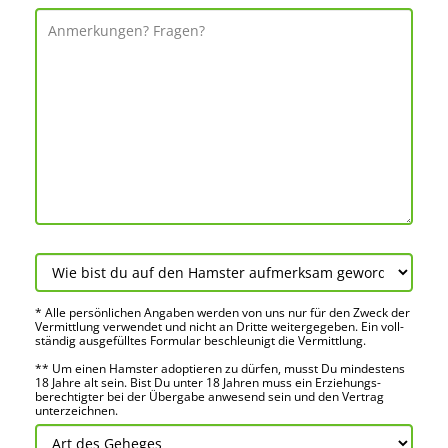
* Alle persön­lichen Angaben werden von uns nur für den Zweck der
Vermitt­lung verwendet und nicht an Dritte weiter­gegeben. Ein voll­
ständig ausge­fülltes Formular beschleu­nigt die Vermitt­lung.
** Um einen Hamster adoptieren zu dürfen, musst Du mindes­tens
18 Jahre alt sein. Bist Du unter 18 Jahren muss ein Erziehungs­
berechtigter bei der Über­gabe anwes­end sein und den Vertrag
unter­zeichnen.