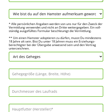
* Alle persön­lichen Angaben werden von uns nur für den Zweck der
Vermitt­lung verwendet und nicht an Dritte weiter­gegeben. Ein voll­
ständig ausge­fülltes Formular beschleu­nigt die Vermitt­lung.
** Um einen Hamster adoptieren zu dürfen, musst Du mindes­tens
18 Jahre alt sein. Bist Du unter 18 Jahren muss ein Erziehungs­
berechtigter bei der Über­gabe anwes­end sein und den Vertrag
unter­zeichnen.