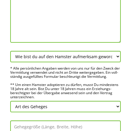
* Alle persön­lichen Angaben werden von uns nur für den Zweck der
Vermitt­lung verwendet und nicht an Dritte weiter­gegeben. Ein voll­
ständig ausge­fülltes Formular beschleu­nigt die Vermitt­lung.
** Um einen Hamster adoptieren zu dürfen, musst Du mindes­tens
18 Jahre alt sein. Bist Du unter 18 Jahren muss ein Erziehungs­
berechtigter bei der Über­gabe anwes­end sein und den Vertrag
unter­zeichnen.