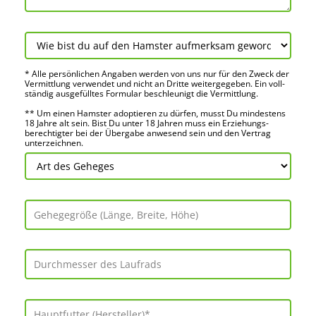
* Alle persön­lichen Angaben werden von uns nur für den Zweck der
Vermitt­lung verwendet und nicht an Dritte weiter­gegeben. Ein voll­
ständig ausge­fülltes Formular beschleu­nigt die Vermitt­lung.
** Um einen Hamster adoptieren zu dürfen, musst Du mindes­tens
18 Jahre alt sein. Bist Du unter 18 Jahren muss ein Erziehungs­
berechtigter bei der Über­gabe anwes­end sein und den Vertrag
unter­zeichnen.