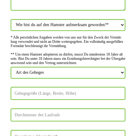
* Alle persön­lichen Angaben werden von uns nur für den Zweck der Vermitt­
lung verwendet und nicht an Dritte weiter­gegeben. Ein voll­ständig ausge­fülltes
Formular beschleu­nigt die Vermitt­lung.
** Um einen Hamster adoptieren zu dürfen, musst Du mindes­tens 18 Jahre alt
sein. Bist Du unter 18 Jahren muss ein Erziehungs­berechtigter bei der Über­gabe
anwes­end sein und den Vertrag unter­zeichnen.