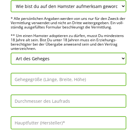
* Alle persön­lichen Angaben werden von uns nur für den Zweck der
Vermitt­lung verwendet und nicht an Dritte weiter­gegeben. Ein voll­
ständig ausge­fülltes Formular beschleu­nigt die Vermitt­lung.
** Um einen Hamster adoptieren zu dürfen, musst Du mindes­tens
18 Jahre alt sein. Bist Du unter 18 Jahren muss ein Erziehungs­
berechtigter bei der Über­gabe anwes­end sein und den Vertrag
unter­zeichnen.