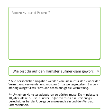
* Alle persön­lichen Angaben werden von uns nur für den Zweck der
Vermitt­lung verwendet und nicht an Dritte weiter­gegeben. Ein voll­
ständig ausge­fülltes Formular beschleu­nigt die Vermitt­lung.
** Um einen Hamster adoptieren zu dürfen, musst Du mindes­tens
18 Jahre alt sein. Bist Du unter 18 Jahren muss ein Erziehungs­
berechtigter bei der Über­gabe anwes­end sein und den Vertrag
unter­zeichnen.