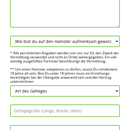
* Alle persön­lichen Angaben werden von uns nur für den Zweck der
Vermitt­lung verwendet und nicht an Dritte weiter­gegeben. Ein voll­
ständig ausge­fülltes Formular beschleu­nigt die Vermitt­lung.
** Um einen Hamster adoptieren zu dürfen, musst Du mindes­tens
18 Jahre alt sein. Bist Du unter 18 Jahren muss ein Erziehungs­
berechtigter bei der Über­gabe anwes­end sein und den Vertrag
unter­zeichnen.