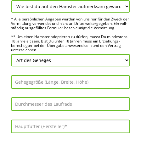
* Alle persön­lichen Angaben werden von uns nur für den Zweck der
Vermitt­lung verwendet und nicht an Dritte weiter­gegeben. Ein voll­
ständig ausge­fülltes Formular beschleu­nigt die Vermitt­lung.
** Um einen Hamster adoptieren zu dürfen, musst Du mindes­tens
18 Jahre alt sein. Bist Du unter 18 Jahren muss ein Erziehungs­
berechtigter bei der Über­gabe anwes­end sein und den Vertrag
unter­zeichnen.