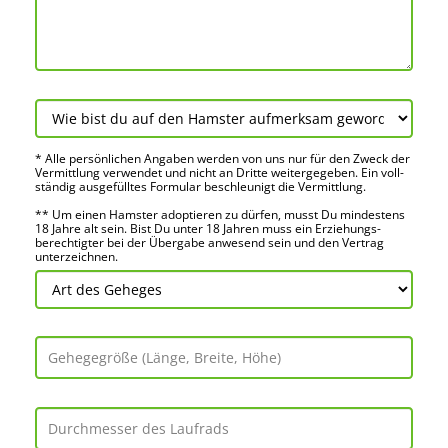
* Alle persön­lichen Angaben werden von uns nur für den Zweck der
Vermitt­lung verwendet und nicht an Dritte weiter­gegeben. Ein voll­
ständig ausge­fülltes Formular beschleu­nigt die Vermitt­lung.
** Um einen Hamster adoptieren zu dürfen, musst Du mindes­tens
18 Jahre alt sein. Bist Du unter 18 Jahren muss ein Erziehungs­
berechtigter bei der Über­gabe anwes­end sein und den Vertrag
unter­zeichnen.