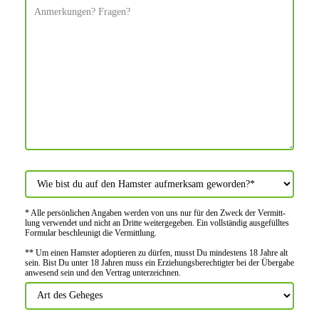
* Alle persön­lichen Angaben werden von uns nur für den Zweck der Vermitt­
lung verwendet und nicht an Dritte weiter­gegeben. Ein voll­ständig ausge­fülltes
Formular beschleu­nigt die Vermitt­lung.
** Um einen Hamster adoptieren zu dürfen, musst Du mindes­tens 18 Jahre alt
sein. Bist Du unter 18 Jahren muss ein Erziehungs­berechtigter bei der Über­gabe
anwes­end sein und den Vertrag unter­zeichnen.