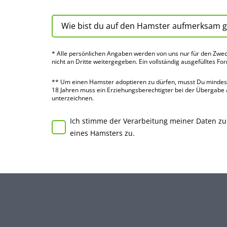
* Alle persön­lichen Angaben werden von uns nur für den Zwec
nicht an Dritte weiter­gegeben. Ein voll­ständig ausge­fülltes Fo
** Um einen Hamster adoptieren zu dürfen, musst Du mindes­te
18 Jahren muss ein Erziehungs­berechtigter bei der Über­gabe
unter­zeichnen.
Ich stimme der Verarbeitung meiner Daten z
eines Hamsters zu.