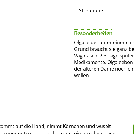
Streuhöhe:
Besonderheiten
Olga leidet unter einer c
Grund braucht sie ganz be
Vagina alle 2-3 Tage spül
Medikamente. Olga geben w
der älteren Dame noch e
wollen.
e kommt auf die Hand, nimmt Körnchen und wuselt
mer super entspannt und langsam, ein bisschen träge