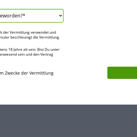
k der Vermitt­lung verwendet und
rmular beschleu­nigt die Vermitt­lung.
ns 18 Jahre alt sein. Bist Du unter
 anwes­end sein und den Vertrag
um Zwecke der Vermittlung