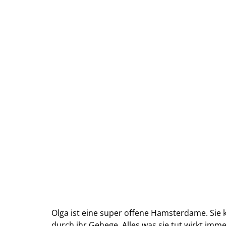
Olga ist eine super offene Hamsterdame. Si
durch ihr Gehege. Alles was sie tut wirkt im