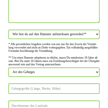
* Alle persön­lichen Angaben werden von uns nur für den Zweck der Vermitt­
lung verwendet und nicht an Dritte weiter­gegeben. Ein voll­ständig ausge­fülltes
Formular beschleu­nigt die Vermitt­lung.
** Um einen Hamster adoptieren zu dürfen, musst Du mindes­tens 18 Jahre alt
sein. Bist Du unter 18 Jahren muss ein Erziehungs­berechtigter bei der Über­gabe
anwes­end sein und den Vertrag unter­zeichnen.