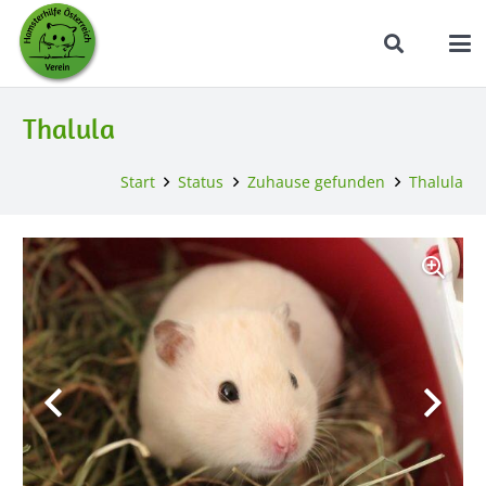
Thalula
Start
Status
Zuhause gefunden
Thalula