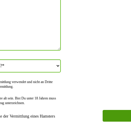
tt­lung verwendet und nicht an Dritte
rmitt­lung.
e alt sein. Bist Du unter 18 Jahren muss
rag unter­zeichnen.
 der Vermittlung eines Hamsters