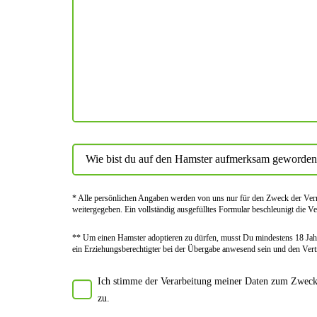
* Alle persön­lichen Angaben werden von uns nur für den Zweck der Vermi
weiter­gegeben. Ein voll­ständig ausge­fülltes Formular beschleu­nigt die Ve
** Um einen Hamster adoptieren zu dürfen, musst Du mindes­tens 18 Jahr
ein Erziehungs­berechtigter bei der Über­gabe anwes­end sein und den Vert
Ich stimme der Verarbeitung meiner Daten zum Zwecke
zu.