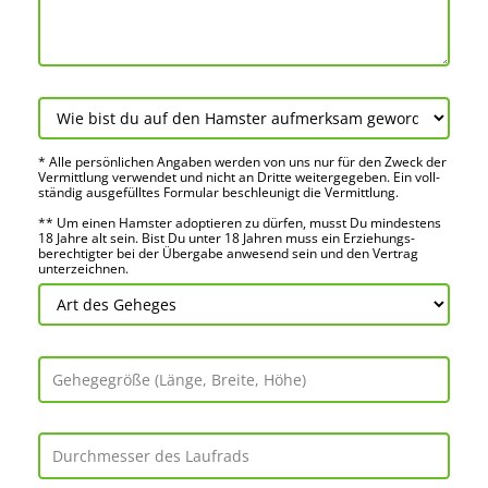
* Alle persön­lichen Angaben werden von uns nur für den Zweck der
Vermitt­lung verwendet und nicht an Dritte weiter­gegeben. Ein voll­
ständig ausge­fülltes Formular beschleu­nigt die Vermitt­lung.
** Um einen Hamster adoptieren zu dürfen, musst Du mindes­tens
18 Jahre alt sein. Bist Du unter 18 Jahren muss ein Erziehungs­
berechtigter bei der Über­gabe anwes­end sein und den Vertrag
unter­zeichnen.