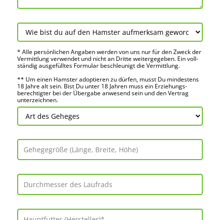
* Alle persön­lichen Angaben werden von uns nur für den Zweck der
Vermitt­lung verwendet und nicht an Dritte weiter­gegeben. Ein voll­
ständig ausge­fülltes Formular beschleu­nigt die Vermitt­lung.
** Um einen Hamster adoptieren zu dürfen, musst Du mindes­tens
18 Jahre alt sein. Bist Du unter 18 Jahren muss ein Erziehungs­
berechtigter bei der Über­gabe anwes­end sein und den Vertrag
unter­zeichnen.