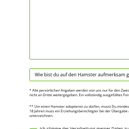
* Alle persön­lichen Angaben werden von uns nur für den Zwec
nicht an Dritte weiter­gegeben. Ein voll­ständig ausge­fülltes Fo
** Um einen Hamster adoptieren zu dürfen, musst Du mindes­te
18 Jahren muss ein Erziehungs­berechtigter bei der Über­gabe
unter­zeichnen.
Ich stimme der Verarbeitung meiner Daten z