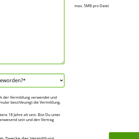
max. 5MB pro Datei
k der Vermitt­lung verwendet und
rmular beschleu­nigt die Vermitt­lung.
ns 18 Jahre alt sein. Bist Du unter
 anwes­end sein und den Vertrag
um Zwecke der Vermittlung