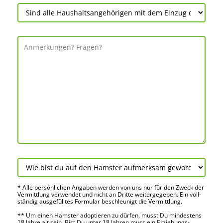
* Alle persön­lichen Angaben werden von uns nur für den Zweck der
Vermitt­lung verwendet und nicht an Dritte weiter­gegeben. Ein voll­
ständig ausge­fülltes Formular beschleu­nigt die Vermitt­lung.
** Um einen Hamster adoptieren zu dürfen, musst Du mindes­tens
18 Jahre alt sein. Bist Du unter 18 Jahren muss ein Erziehungs­