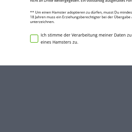
nicht an Dritte weiter­gegeben. Ein voll­ständig ausge­fülltes Fo
** Um einen Hamster adoptieren zu dürfen, musst Du mindes­te
18 Jahren muss ein Erziehungs­berechtigter bei der Über­gabe
unter­zeichnen.
Ich stimme der Verarbeitung meiner Daten z
eines Hamsters zu.