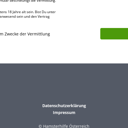
rmular beschleu­nigt die Vermitt­lung.
ns 18 Jahre alt sein. Bist Du unter
 anwes­end sein und den Vertrag
um Zwecke der Vermittlung
Datenschutzerklärung
Impressum
© Hamsterhilfe Österreich