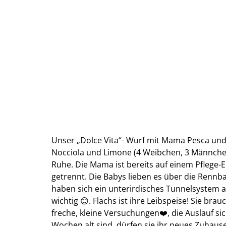
Unser „Dolce Vita“- Wurf mit Mama Pesca und 
Nocciola und Limone (4 Weibchen, 3 Männche
Ruhe. Die Mama ist bereits auf einem Pflege-
getrennt. Die Babys lieben es über die Rennb
haben sich ein unterirdisches Tunnelsystem ang
wichtig 😊. Flachs ist ihre Leibspeise! Sie br
freche, kleine Versuchungen❤️, die Auslauf si
Wochen alt sind, dürfen sie ihr neues Zuha