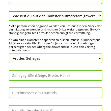
* Alle persön­lichen Angaben werden von uns nur für den Zweck der
Vermitt­lung verwendet und nicht an Dritte weiter­gegeben. Ein voll­
ständig ausge­fülltes Formular beschleu­nigt die Vermitt­lung.
** Um einen Hamster adoptieren zu dürfen, musst Du mindes­tens
18 Jahre alt sein. Bist Du unter 18 Jahren muss ein Erziehungs­
berechtigter bei der Über­gabe anwes­end sein und den Vertrag
unter­zeichnen.