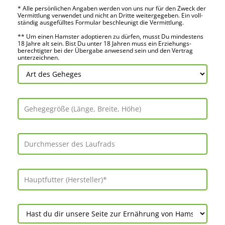
* Alle persön­lichen Angaben werden von uns nur für den Zweck der
Vermitt­lung verwendet und nicht an Dritte weiter­gegeben. Ein voll­
ständig ausge­fülltes Formular beschleu­nigt die Vermitt­lung.
** Um einen Hamster adoptieren zu dürfen, musst Du mindes­tens
18 Jahre alt sein. Bist Du unter 18 Jahren muss ein Erziehungs­
berechtigter bei der Über­gabe anwes­end sein und den Vertrag
unter­zeichnen.