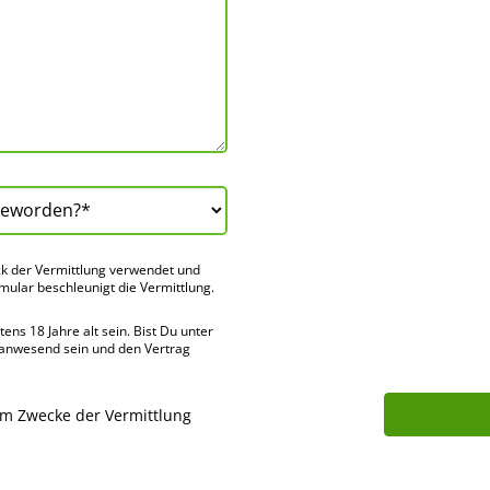
k der Vermitt­lung verwendet und
rmular beschleu­nigt die Vermitt­lung.
ns 18 Jahre alt sein. Bist Du unter
 anwes­end sein und den Vertrag
um Zwecke der Vermittlung