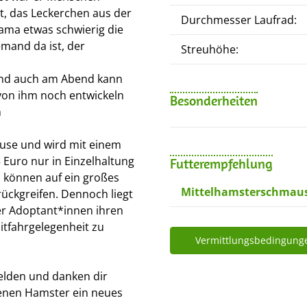
t, das Leckerchen aus der
Durchmesser Laufrad:
ama etwas schwierig die
emand da ist, der
Streuhöhe:
und auch am Abend kann
von ihm noch entwickeln
Besonderheiten
n
use und wird mit einem
Euro nur in Einzelhaltung
Futterempfehlung
d können auf ein großes
Mittelhamsterschmau
rückgreifen. Dennoch liegt
rer Adoptant*innen ihren
tfahrgelegenheit zu
Vermittlungsbedingung
elden und danken dir
tenen Hamster ein neues