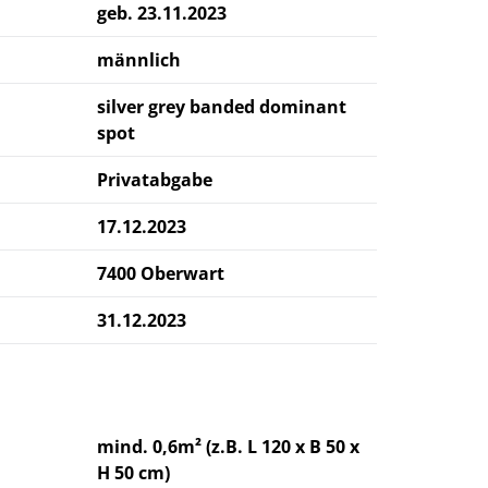
geb. 23.11.2023
männlich
silver grey banded dominant
spot
Privatabgabe
17.12.2023
7400 Oberwart
31.12.2023
mind. 0,6m² (z.B. L 120 x B 50 x
H 50 cm)