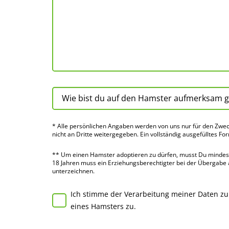
* Alle persön­lichen Angaben werden von uns nur für den Zwec
nicht an Dritte weiter­gegeben. Ein voll­ständig ausge­fülltes Fo
** Um einen Hamster adoptieren zu dürfen, musst Du mindes­te
18 Jahren muss ein Erziehungs­berechtigter bei der Über­gabe
unter­zeichnen.
Ich stimme der Verarbeitung meiner Daten z
eines Hamsters zu.