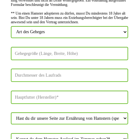
lung verwendet und nicht an Dritte weiter­gegeben. Ein voll­ständig ausge­fülltes
Formular beschleu­nigt die Vermitt­lung.
** Um einen Hamster adoptieren zu dürfen, musst Du mindes­tens 18 Jahre alt
sein. Bist Du unter 18 Jahren muss ein Erziehungs­berechtigter bei der Über­gabe
anwes­end sein und den Vertrag unter­zeichnen.