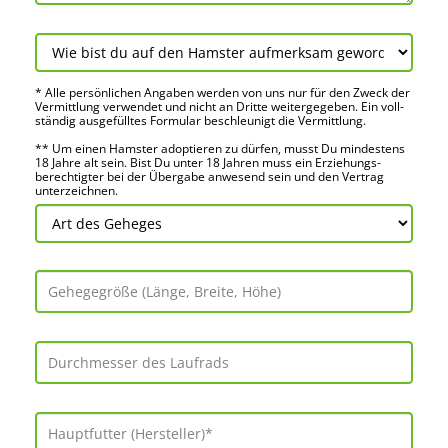
* Alle persön­lichen Angaben werden von uns nur für den Zweck der
Vermitt­lung verwendet und nicht an Dritte weiter­gegeben. Ein voll­
ständig ausge­fülltes Formular beschleu­nigt die Vermitt­lung.
** Um einen Hamster adoptieren zu dürfen, musst Du mindes­tens
18 Jahre alt sein. Bist Du unter 18 Jahren muss ein Erziehungs­
berechtigter bei der Über­gabe anwes­end sein und den Vertrag
unter­zeichnen.