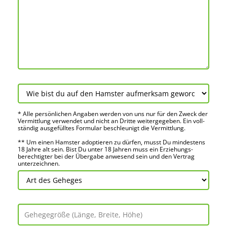
* Alle persön­lichen Angaben werden von uns nur für den Zweck der
Vermitt­lung verwendet und nicht an Dritte weiter­gegeben. Ein voll­
ständig ausge­fülltes Formular beschleu­nigt die Vermitt­lung.
** Um einen Hamster adoptieren zu dürfen, musst Du mindes­tens
18 Jahre alt sein. Bist Du unter 18 Jahren muss ein Erziehungs­
berechtigter bei der Über­gabe anwes­end sein und den Vertrag
unter­zeichnen.