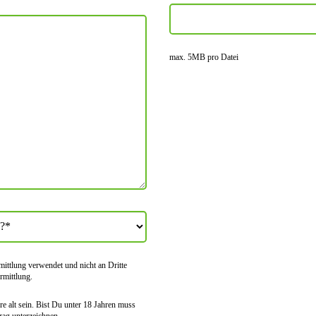
max. 5MB pro Datei
tt­lung verwendet und nicht an Dritte
rmitt­lung.
e alt sein. Bist Du unter 18 Jahren muss
rag unter­zeichnen.