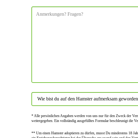
* Alle persön­lichen Angaben werden von uns nur für den Zweck der Vermi
weiter­gegeben. Ein voll­ständig ausge­fülltes Formular beschleu­nigt die Ve
** Um einen Hamster adoptieren zu dürfen, musst Du mindes­tens 18 Jahr
ein Erziehungs­berechtigter bei der Über­gabe anwes­end sein und den Vert