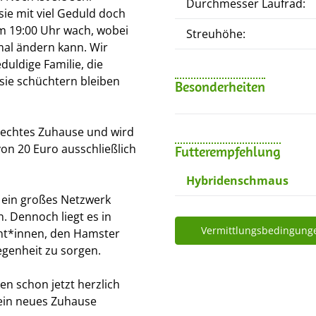
Durchmesser Laufrad:
sie mit viel Geduld doch
um 19:00 Uhr wach, wobei
Streuhöhe:
mal ändern kann. Wir
uldige Familie, die
sie schüchtern bleiben
Besonderheiten
erechtes Zuhause und wird
on 20 Euro ausschließlich
Futterempfehlung
Hybridenschmaus
 ein großes Netzwerk
n. Dennoch liegt es in
Vermittlungsbedingung
ant*innen, den Hamster
egenheit zu sorgen.
n schon jetzt herzlich
 ein neues Zuhause