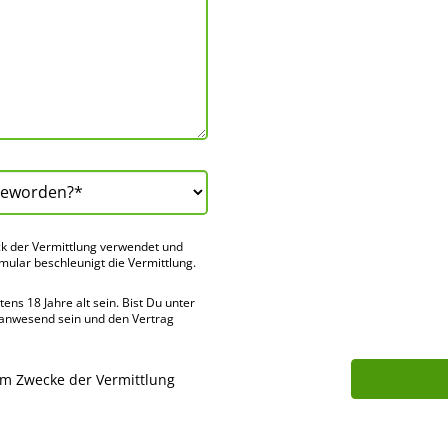
k der Vermitt­lung verwendet und
rmular beschleu­nigt die Vermitt­lung.
ns 18 Jahre alt sein. Bist Du unter
 anwes­end sein und den Vertrag
um Zwecke der Vermittlung