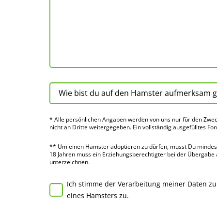
* Alle persön­lichen Angaben werden von uns nur für den Zwec
nicht an Dritte weiter­gegeben. Ein voll­ständig ausge­fülltes Fo
** Um einen Hamster adoptieren zu dürfen, musst Du mindes­te
18 Jahren muss ein Erziehungs­berechtigter bei der Über­gabe
unter­zeichnen.
Ich stimme der Verarbeitung meiner Daten z
eines Hamsters zu.