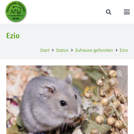
Ezio
Start
Status
Zuhause gefunden
Ezio