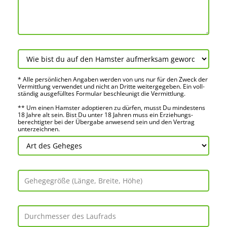
* Alle persön­lichen Angaben werden von uns nur für den Zweck der
Vermitt­lung verwendet und nicht an Dritte weiter­gegeben. Ein voll­
ständig ausge­fülltes Formular beschleu­nigt die Vermitt­lung.
** Um einen Hamster adoptieren zu dürfen, musst Du mindes­tens
18 Jahre alt sein. Bist Du unter 18 Jahren muss ein Erziehungs­
berechtigter bei der Über­gabe anwes­end sein und den Vertrag
unter­zeichnen.