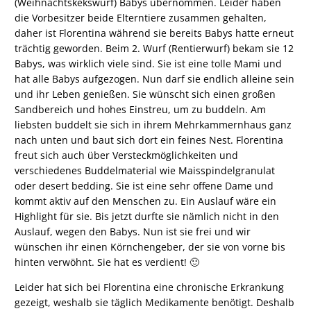
(Weihnachtskekswurf) Babys übernommen. Leider haben
die Vorbesitzer beide Elterntiere zusammen gehalten,
daher ist Florentina während sie bereits Babys hatte erneut
trächtig geworden. Beim 2. Wurf (Rentierwurf) bekam sie 12
Babys, was wirklich viele sind. Sie ist eine tolle Mami und
hat alle Babys aufgezogen. Nun darf sie endlich alleine sein
und ihr Leben genießen. Sie wünscht sich einen großen
Sandbereich und hohes Einstreu, um zu buddeln. Am
liebsten buddelt sie sich in ihrem Mehrkammernhaus ganz
nach unten und baut sich dort ein feines Nest. Florentina
freut sich auch über Versteckmöglichkeiten und
verschiedenes Buddelmaterial wie Maisspindelgranulat
oder desert bedding. Sie ist eine sehr offene Dame und
kommt aktiv auf den Menschen zu. Ein Auslauf wäre ein
Highlight für sie. Bis jetzt durfte sie nämlich nicht in den
Auslauf, wegen den Babys. Nun ist sie frei und wir
wünschen ihr einen Körnchengeber, der sie von vorne bis
hinten verwöhnt. Sie hat es verdient! 🙂
Leider hat sich bei Florentina eine chronische Erkrankung
gezeigt, weshalb sie täglich Medikamente benötigt. Deshalb