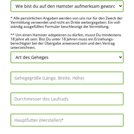
* Alle persön­lichen Angaben werden von uns nur für den Zweck der
Vermitt­lung verwendet und nicht an Dritte weiter­gegeben. Ein voll­
ständig ausge­fülltes Formular beschleu­nigt die Vermitt­lung.
** Um einen Hamster adoptieren zu dürfen, musst Du mindes­tens
18 Jahre alt sein. Bist Du unter 18 Jahren muss ein Erziehungs­
berechtigter bei der Über­gabe anwes­end sein und den Vertrag
unter­zeichnen.