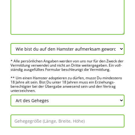
* Alle persön­lichen Angaben werden von uns nur für den Zweck der
Vermitt­lung verwendet und nicht an Dritte weiter­gegeben. Ein voll­
ständig ausge­fülltes Formular beschleu­nigt die Vermitt­lung.
** Um einen Hamster adoptieren zu dürfen, musst Du mindes­tens
18 Jahre alt sein. Bist Du unter 18 Jahren muss ein Erziehungs­
berechtigter bei der Über­gabe anwes­end sein und den Vertrag
unter­zeichnen.