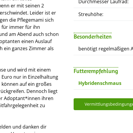
Durchmesser Laufrad:
enn er mit seinen 2
schwindet. Leider ist er
Streuhöhe:
gen die Pflegemami sich
 für immer für ihn
h und am Abend auch schon
Besonderheiten
doptanten einen Auslauf
ch ein ganzes Zimmer als
benötigt regelmäßigen A
use und wird mit einem
Futterempfehlung
Euro nur in Einzelhaltung
Hybridenschmaus
d können auf ein großes
rückgreifen. Dennoch liegt
rer Adoptant*innen ihren
Vermittlungsbedingung
tfahrgelegenheit zu
elden und danken dir