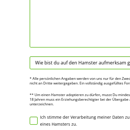
* Alle persön­lichen Angaben werden von uns nur für den Zwec
nicht an Dritte weiter­gegeben. Ein voll­ständig ausge­fülltes Fo
** Um einen Hamster adoptieren zu dürfen, musst Du mindes­te
18 Jahren muss ein Erziehungs­berechtigter bei der Über­gabe
unter­zeichnen.
Ich stimme der Verarbeitung meiner Daten z
eines Hamsters zu.