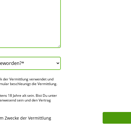
k der Vermitt­lung verwendet und
rmular beschleu­nigt die Vermitt­lung.
ns 18 Jahre alt sein. Bist Du unter
 anwes­end sein und den Vertrag
um Zwecke der Vermittlung