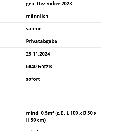
geb. Dezember 2023
männlich
saphir
Privatabgabe
25.11.2024
6840 Götzis
sofort
mind. 0,5m² (z.B. L 100 x B 50 x
H 50 cm)