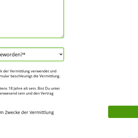
k der Vermitt­lung verwendet und
rmular beschleu­nigt die Vermitt­lung.
ns 18 Jahre alt sein. Bist Du unter
 anwes­end sein und den Vertrag
um Zwecke der Vermittlung