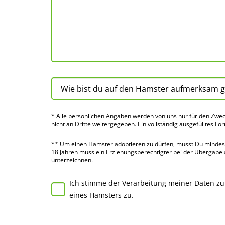
* Alle persön­lichen Angaben werden von uns nur für den Zwec
nicht an Dritte weiter­gegeben. Ein voll­ständig ausge­fülltes Fo
** Um einen Hamster adoptieren zu dürfen, musst Du mindes­te
18 Jahren muss ein Erziehungs­berechtigter bei der Über­gabe
unter­zeichnen.
Ich stimme der Verarbeitung meiner Daten z
eines Hamsters zu.