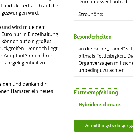
Durchmesser Laufrad:
und klettert auch auf die
ts gezwungen wird.
Streuhöhe:
e und wird mit einem
Euro nur in Einzelhaltung
Besonderheiten
d können auf ein großes
rückgreifen. Dennoch liegt
an die Farbe „Camel“ sch
rer Adoptant*innen ihren
oftmals Fettleibigkeit,
tfahrgelegenheit zu
Organversagen mit sich)
unbedingt zu achten
elden und danken dir
tenen Hamster ein neues
Futterempfehlung
Hybridenschmaus
Vermittlungsbedingung