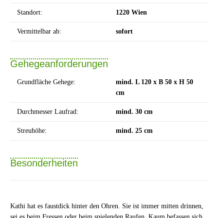
Standort:
1220 Wien
Vermittelbar ab:
sofort
Gehegeanforderungen
Grundfläche Gehege:
mind. L 120 x B 50 x H 50
cm
Durchmesser Laufrad:
mind. 30 cm
Streuhöhe:
mind. 25 cm
Besonderheiten
Kathi hat es faustdick hinter den Ohren. Sie ist immer mitten drinnen,
sei es beim Fressen oder beim spielenden Raufen. Kaum befassen sich