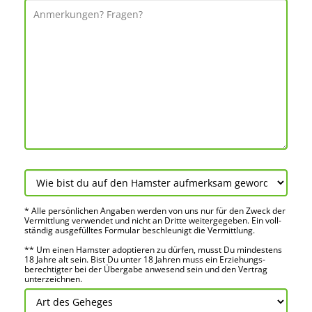
* Alle persön­lichen Angaben werden von uns nur für den Zweck der
Vermitt­lung verwendet und nicht an Dritte weiter­gegeben. Ein voll­
ständig ausge­fülltes Formular beschleu­nigt die Vermitt­lung.
** Um einen Hamster adoptieren zu dürfen, musst Du mindes­tens
18 Jahre alt sein. Bist Du unter 18 Jahren muss ein Erziehungs­
berechtigter bei der Über­gabe anwes­end sein und den Vertrag
unter­zeichnen.