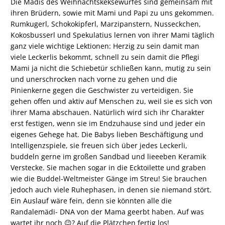
Die Mädis des Weihnachtskeksewurfes sind gemeinsam mit
ihren Brüdern, sowie mit Mami und Papi zu uns gekommen.
Rumkugerl, Schokokipferl, Marzipanstern, Nusseckchen,
Kokosbusserl und Spekulatius lernen von ihrer Mami täglich
ganz viele wichtige Lektionen: Herzig zu sein damit man
viele Leckerlis bekommt, schnell zu sein damit die Pflegi
Mami ja nicht die Schiebetür schließen kann, mutig zu sein
und unerschrocken nach vorne zu gehen und die
Pinienkerne gegen die Geschwister zu verteidigen. Sie
gehen offen und aktiv auf Menschen zu, weil sie es sich von
ihrer Mama abschauen. Natürlich wird sich ihr Charakter
erst festigen, wenn sie im Endzuhause sind und jeder ein
eigenes Gehege hat. Die Babys lieben Beschäftigung und
Intelligenzspiele, sie freuen sich über jedes Leckerli,
buddeln gerne im großen Sandbad und lieeeben Keramik
Verstecke. Sie machen sogar in die Ecktoilette und graben
wie die Buddel-Weltmeister Gänge im Streu! Sie brauchen
jedoch auch viele Ruhephasen, in denen sie niemand stört.
Ein Auslauf wäre fein, denn sie könnten alle die
Randalemädi- DNA von der Mama geerbt haben. Auf was
wartet ihr noch 😉? Auf die Plätzchen fertig los!