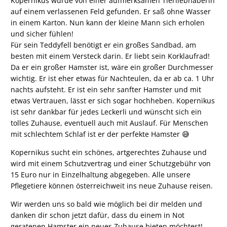
Kopernikus wurde von einer aufmerksamen Tierliebhaberin
auf einem verlassenen Feld gefunden. Er saß ohne Wasser
in einem Karton. Nun kann der kleine Mann sich erholen
und sicher fühlen!
Für sein Teddyfell benötigt er ein großes Sandbad, am
besten mit einem Versteck darin. Er liebt sein Korklaufrad!
Da er ein großer Hamster ist, wäre ein großer Durchmesser
wichtig. Er ist eher etwas für Nachteulen, da er ab ca. 1 Uhr
nachts aufsteht. Er ist ein sehr sanfter Hamster und mit
etwas Vertrauen, lässt er sich sogar hochheben. Kopernikus
ist sehr dankbar für jedes Leckerli und wünscht sich ein
tolles Zuhause, eventuell auch mit Auslauf. Für Menschen
mit schlechtem Schlaf ist er der perfekte Hamster 😅
Kopernikus sucht ein schönes, artgerechtes Zuhause und
wird mit einem Schutzvertrag und einer Schutzgebühr von
15 Euro nur in Einzelhaltung abgegeben. Alle unsere
Pflegetiere können österreichweit ins neue Zuhause reisen.
Wir werden uns so bald wie möglich bei dir melden und
danken dir schon jetzt dafür, dass du einem in Not
geratenen Hamster ein neues Zuhause bieten möchtest!