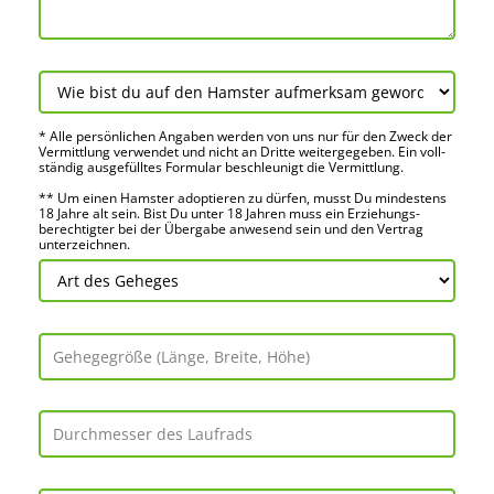
* Alle persön­lichen Angaben werden von uns nur für den Zweck der
Vermitt­lung verwendet und nicht an Dritte weiter­gegeben. Ein voll­
ständig ausge­fülltes Formular beschleu­nigt die Vermitt­lung.
** Um einen Hamster adoptieren zu dürfen, musst Du mindes­tens
18 Jahre alt sein. Bist Du unter 18 Jahren muss ein Erziehungs­
berechtigter bei der Über­gabe anwes­end sein und den Vertrag
unter­zeichnen.