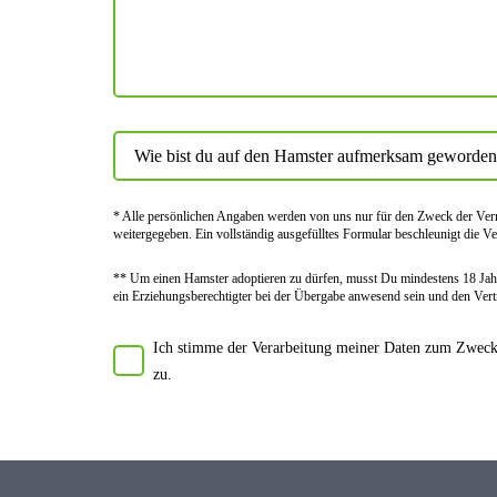
* Alle persön­lichen Angaben werden von uns nur für den Zweck der Vermi
weiter­gegeben. Ein voll­ständig ausge­fülltes Formular beschleu­nigt die Ve
** Um einen Hamster adoptieren zu dürfen, musst Du mindes­tens 18 Jahr
ein Erziehungs­berechtigter bei der Über­gabe anwes­end sein und den Vert
Ich stimme der Verarbeitung meiner Daten zum Zwecke
zu.