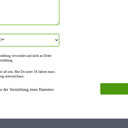
tt­lung verwendet und nicht an Dritte
rmitt­lung.
e alt sein. Bist Du unter 18 Jahren muss
rag unter­zeichnen.
 der Vermittlung eines Hamsters