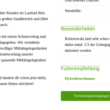
Durchmesser Laufrad:
Streuhöhe:
ihre Runden im Laufrad flitzt
en großen Sandbereich und führt
urch.
Besonderheiten
d mit einem Schutzvertrag und
Roborowski sind sehr scheu u
abgegeben. Wir vermitteln
daher mind. 1/3 der Gehegeg
iwilliger Mitfahrgelegenheiten
dekoriert werden
 Verantwortung unserer
 passende Mitfahrgelegenheit
Futterempfehlung
 danken dir schon jetzt dafür,
Hybridenschmaus
ause bieten möchtest!
Vermittlungsbedingungen