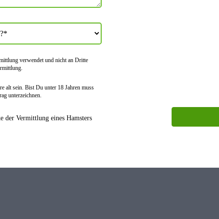
tt­lung verwendet und nicht an Dritte
rmitt­lung.
e alt sein. Bist Du unter 18 Jahren muss
rag unter­zeichnen.
 der Vermittlung eines Hamsters