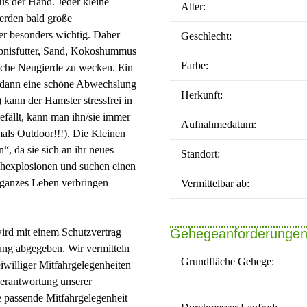
s der Hand. Jeder kleine
Alter:
werden bald große
er besonders wichtig. Daher
Geschlecht:
ebnisfutter, Sand, Kokoshummus
Farbe:
liche Neugierde zu wecken. Ein
 dann eine schöne Abwechslung
Herkunft:
kann der Hamster stressfrei in
fällt, kann man ihn/sie immer
Aufnahmedatum:
mals Outdoor!!!). Die Kleinen
, da sie sich an ihr neues
Standort:
hexplosionen und suchen einen
r ganzes Leben verbringen
Vermittelbar ab:
wird mit einem Schutzvertrag
Gehegeanforderunge
ung abgegeben. Wir vermitteln
Grundfläche Gehege:
iwilliger Mitfahrgelegenheiten
 Verantwortung unserer
 passende Mitfahrgelegenheit