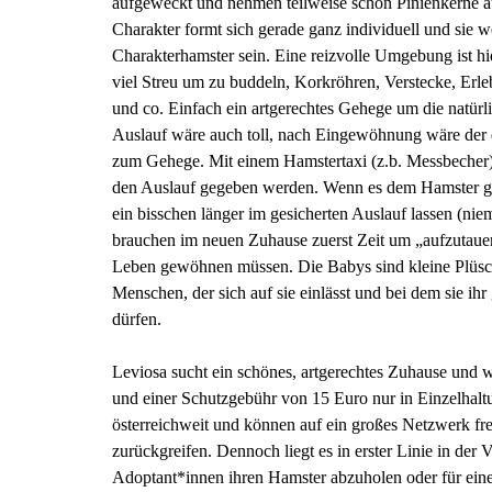
aufgeweckt und nehmen teilweise schon Pinienkerne au
Charakter formt sich gerade ganz individuell und sie 
Charakterhamster sein. Eine reizvolle Umgebung ist hi
viel Streu um zu buddeln, Korkröhren, Verstecke, Erl
und co. Einfach ein artgerechtes Gehege um die natür
Auslauf wäre auch toll, nach Eingewöhnung wäre der
zum Gehege. Mit einem Hamstertaxi (z.b. Messbecher) 
den Auslauf gegeben werden. Wenn es dem Hamster ge
ein bisschen länger im gesicherten Auslauf lassen (nie
brauchen im neuen Zuhause zuerst Zeit um „aufzutauen“
Leben gewöhnen müssen. Die Babys sind kleine Plüsc
Menschen, der sich auf sie einlässt und bei dem sie ih
dürfen.
Leviosa sucht ein schönes, artgerechtes Zuhause und 
und einer Schutzgebühr von 15 Euro nur in Einzelhalt
österreichweit und können auf ein großes Netzwerk fre
zurückgreifen. Dennoch liegt es in erster Linie in der
Adoptant*innen ihren Hamster abzuholen oder für eine