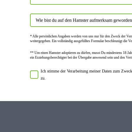
* Alle persön­lichen Angaben werden von uns nur für den Zweck der Vermi
weiter­gegeben. Ein voll­ständig ausge­fülltes Formular beschleu­nigt die Ve
** Um einen Hamster adoptieren zu dürfen, musst Du mindes­tens 18 Jahr
ein Erziehungs­berechtigter bei der Über­gabe anwes­end sein und den Vert
Ich stimme der Verarbeitung meiner Daten zum Zwecke
zu.