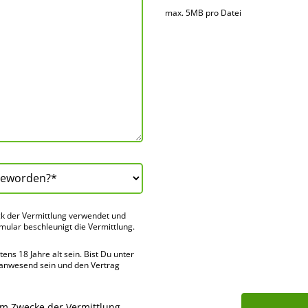
max. 5MB pro Datei
k der Vermitt­lung verwendet und
rmular beschleu­nigt die Vermitt­lung.
ns 18 Jahre alt sein. Bist Du unter
 anwes­end sein und den Vertrag
um Zwecke der Vermittlung