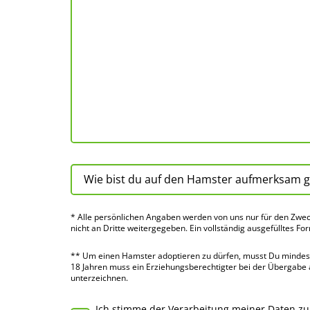
* Alle persön­lichen Angaben werden von uns nur für den Zwec
nicht an Dritte weiter­gegeben. Ein voll­ständig ausge­fülltes Fo
** Um einen Hamster adoptieren zu dürfen, musst Du mindes­te
18 Jahren muss ein Erziehungs­berechtigter bei der Über­gabe
unter­zeichnen.
Ich stimme der Verarbeitung meiner Daten z