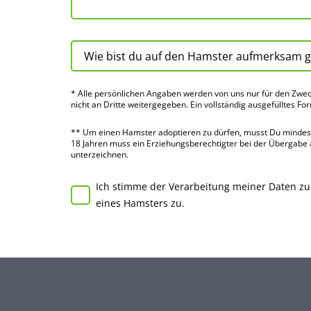
* Alle persön­lichen Angaben werden von uns nur für den Zwec
nicht an Dritte weiter­gegeben. Ein voll­ständig ausge­fülltes Fo
** Um einen Hamster adoptieren zu dürfen, musst Du mindes­te
18 Jahren muss ein Erziehungs­berechtigter bei der Über­gabe
unter­zeichnen.
Ich stimme der Verarbeitung meiner Daten z
eines Hamsters zu.