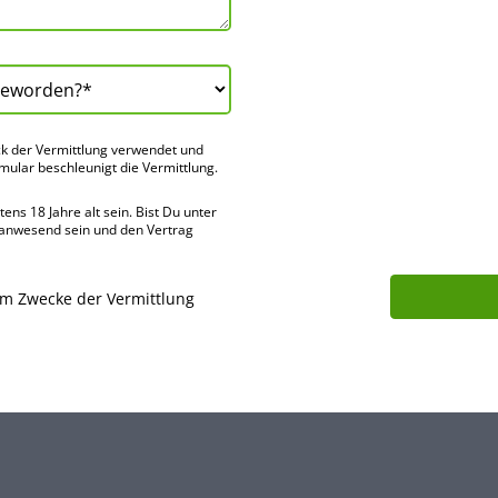
k der Vermitt­lung verwendet und
rmular beschleu­nigt die Vermitt­lung.
ns 18 Jahre alt sein. Bist Du unter
 anwes­end sein und den Vertrag
um Zwecke der Vermittlung