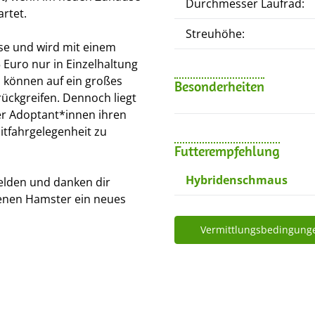
Durchmesser Laufrad:
rtet.
Streuhöhe:
se und wird mit einem
Euro nur in Einzelhaltung
d können auf ein großes
Besonderheiten
rückgreifen. Dennoch liegt
rer Adoptant*innen ihren
tfahrgelegenheit zu
Futterempfehlung
Hybridenschmaus
elden und danken dir
tenen Hamster ein neues
Vermittlungsbedingung