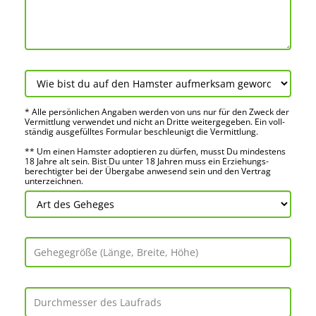
* Alle persön­lichen Angaben werden von uns nur für den Zweck der
Vermitt­lung verwendet und nicht an Dritte weiter­gegeben. Ein voll­
ständig ausge­fülltes Formular beschleu­nigt die Vermitt­lung.
** Um einen Hamster adoptieren zu dürfen, musst Du mindes­tens
18 Jahre alt sein. Bist Du unter 18 Jahren muss ein Erziehungs­
berechtigter bei der Über­gabe anwes­end sein und den Vertrag
unter­zeichnen.