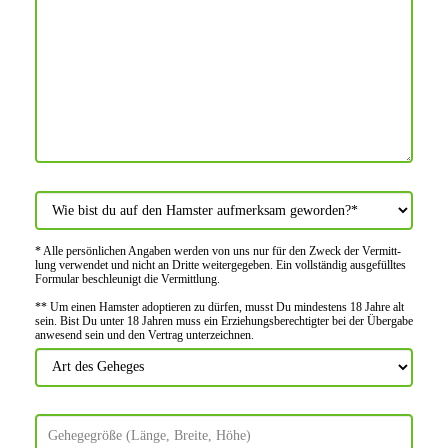
* Alle persön­lichen Angaben werden von uns nur für den Zweck der Vermitt­
lung verwendet und nicht an Dritte weiter­gegeben. Ein voll­ständig ausge­fülltes
Formular beschleu­nigt die Vermitt­lung.
** Um einen Hamster adoptieren zu dürfen, musst Du mindes­tens 18 Jahre alt
sein. Bist Du unter 18 Jahren muss ein Erziehungs­berechtigter bei der Über­gabe
anwes­end sein und den Vertrag unter­zeichnen.