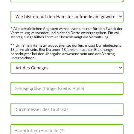
* Alle persön­lichen Angaben werden von uns nur für den Zweck der
Vermitt­lung verwendet und nicht an Dritte weiter­gegeben. Ein voll­
ständig ausge­fülltes Formular beschleu­nigt die Vermitt­lung.
** Um einen Hamster adoptieren zu dürfen, musst Du mindes­tens
18 Jahre alt sein. Bist Du unter 18 Jahren muss ein Erziehungs­
berechtigter bei der Über­gabe anwes­end sein und den Vertrag
unter­zeichnen.