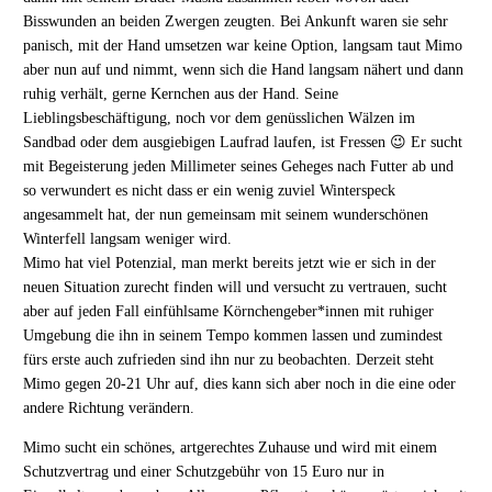
Bisswunden an beiden Zwergen zeugten. Bei Ankunft waren sie sehr
panisch, mit der Hand umsetzen war keine Option, langsam taut Mimo
aber nun auf und nimmt, wenn sich die Hand langsam nähert und dann
ruhig verhält, gerne Kernchen aus der Hand. Seine
Lieblingsbeschäftigung, noch vor dem genüsslichen Wälzen im
Sandbad oder dem ausgiebigen Laufrad laufen, ist Fressen 😉 Er sucht
mit Begeisterung jeden Millimeter seines Geheges nach Futter ab und
so verwundert es nicht dass er ein wenig zuviel Winterspeck
angesammelt hat, der nun gemeinsam mit seinem wunderschönen
Winterfell langsam weniger wird.
Mimo hat viel Potenzial, man merkt bereits jetzt wie er sich in der
neuen Situation zurecht finden will und versucht zu vertrauen, sucht
aber auf jeden Fall einfühlsame Körnchengeber*innen mit ruhiger
Umgebung die ihn in seinem Tempo kommen lassen und zumindest
fürs erste auch zufrieden sind ihn nur zu beobachten. Derzeit steht
Mimo gegen 20-21 Uhr auf, dies kann sich aber noch in die eine oder
andere Richtung verändern.
Mimo sucht ein schönes, artgerechtes Zuhause und wird mit einem
Schutzvertrag und einer Schutzgebühr von 15 Euro nur in