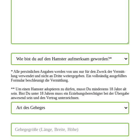
* Alle persön­lichen Angaben werden von uns nur für den Zweck der Vermitt­
lung verwendet und nicht an Dritte weiter­gegeben. Ein voll­ständig ausge­fülltes
Formular beschleu­nigt die Vermitt­lung.
** Um einen Hamster adoptieren zu dürfen, musst Du mindes­tens 18 Jahre alt
sein. Bist Du unter 18 Jahren muss ein Erziehungs­berechtigter bei der Über­gabe
anwes­end sein und den Vertrag unter­zeichnen.